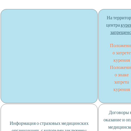
На террито
центра
куре
запрещено
Положени
о запрете
курения
Положени
о знаке
запрета
курения
Договоры 
оказание и о
Информация о страховых медицинских
медицинск
организациях, с которыми заключены