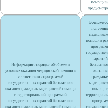
помощи
н
предусмотр
Возможнос
получени
медицинск
помощи в ра
программ
государстве
гарантий
Информация о порядке, об объеме и
бесплатно
условиях оказания медицинской помощи в
оказания
соответствии с программой
граждана
государственных гарантий бесплатного
медицинск
оказания гражданам медицинской помощи
помощи 
и территориальной программой
территориал
государственных гарантий бесплатного
програм
оказания гражданам медицинской помощи
государстве