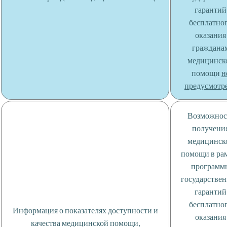
гарантий
бесплатно
оказания
граждана
медицинск
помощи
н
предусмотр
Возможнос
получени
медицинск
помощи в ра
программ
государстве
гарантий
бесплатно
Информация о показателях доступности и
оказания
качества медицинской помощи,