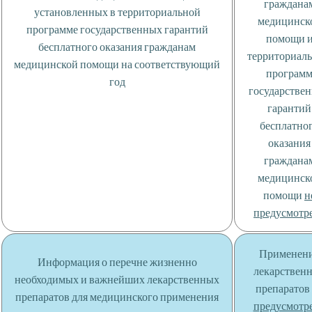
граждана
установленных в территориальной
медицинск
программе государственных гарантий
помощи 
бесплатного оказания гражданам
территориал
медицинской помощи на соответствующий
програм
год
государстве
гарантий
бесплатно
оказания
граждана
медицинск
помощи
н
предусмотр
Применен
Информация о перечне жизненно
лекарствен
необходимых и важнейших лекарственных
препаратов
препаратов для медицинского применения
предусмотр