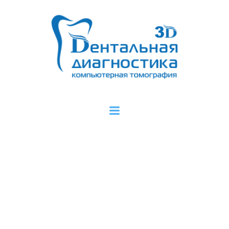
Перейти
к
содержимому
Теперь — намного
ближе!